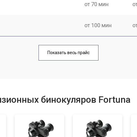
от 70 мин
о
от 100 мин
о
от 70 мин
о
Показать весь прайс
от 40 мин
о
от 110 мин
о
зионных бинокуляров Fortuna
от 60 мин
о
от 60 мин
о