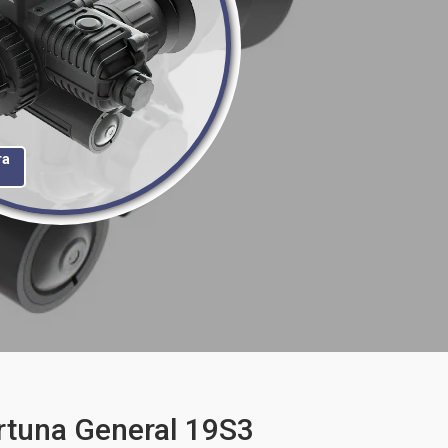
та
tuna General 19S3