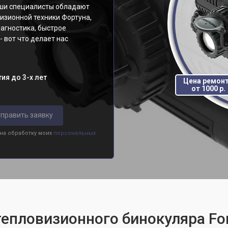
аши специалисты обладают
изионной техники Фортуна,
иагностика, быстрое
 вот что делает нас
ия до 3-х лет
Цена ремон
от 1000 р.
править заявку
 на обработку моих
персональных
тепловизионного бинокуляра For