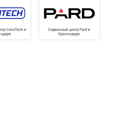
нтр ConoTech в
Сервисный центр Pard в
Сервисный ц
нодаре
Краснодаре
Крас